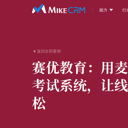

能力
行
返回全部案例

赛优教育：
用麦
考试系统，让线
松