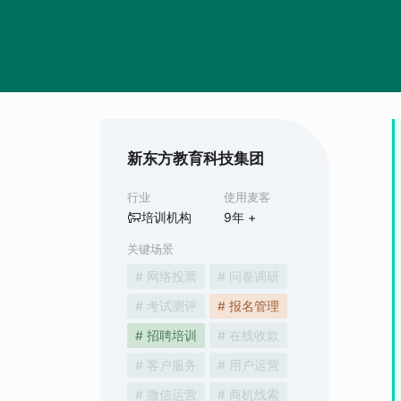
新东方教育科技集团
行业
使用麦客
培训机构
9
年 +
关键场景
# 网络投票
# 问卷调研
# 考试测评
# 报名管理
# 招聘培训
# 在线收款
# 客户服务
# 用户运营
# 微信运营
# 商机线索