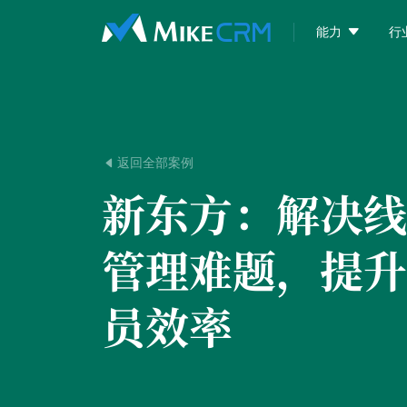

能力
行
返回全部案例

新东方：
解决线
管理难题，提升
员效率